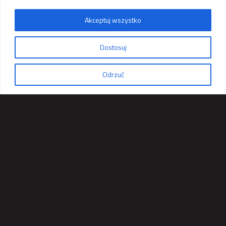
Akceptuj wszystko
Zapytaj o ofertę
Dostosuj
Odrzuć
KONTAKT
LINKI
PRODUKTY