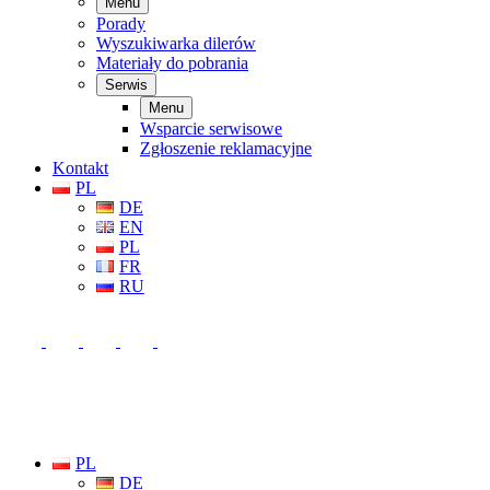
Menu
Porady
Wyszukiwarka dilerów
Materiały do pobrania
Serwis
Menu
Wsparcie serwisowe
Zgłoszenie reklamacyjne
Kontakt
PL
DE
EN
PL
FR
RU
PL
DE