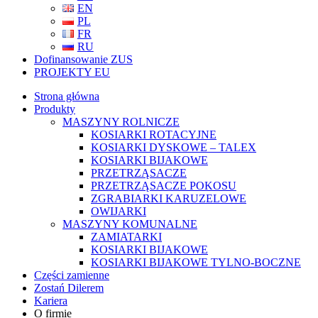
EN
PL
FR
RU
Dofinansowanie ZUS
PROJEKTY EU
Strona główna
Produkty
MASZYNY ROLNICZE
KOSIARKI ROTACYJNE
KOSIARKI DYSKOWE – TALEX
KOSIARKI BIJAKOWE
PRZETRZĄSACZE
PRZETRZĄSACZE POKOSU
ZGRABIARKI KARUZELOWE
OWIJARKI
MASZYNY KOMUNALNE
ZAMIATARKI
KOSIARKI BIJAKOWE
KOSIARKI BIJAKOWE TYLNO-BOCZNE
Części zamienne
Zostań Dilerem
Kariera
O firmie