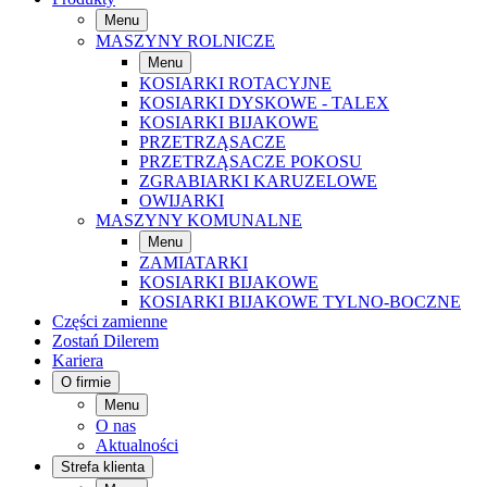
Menu
MASZYNY ROLNICZE
Menu
KOSIARKI ROTACYJNE
KOSIARKI DYSKOWE - TALEX
KOSIARKI BIJAKOWE
PRZETRZĄSACZE
PRZETRZĄSACZE POKOSU
ZGRABIARKI KARUZELOWE
OWIJARKI
MASZYNY KOMUNALNE
Menu
ZAMIATARKI
KOSIARKI BIJAKOWE
KOSIARKI BIJAKOWE TYLNO-BOCZNE
Części zamienne
Zostań Dilerem
Kariera
O firmie
Menu
O nas
Aktualności
Strefa klienta