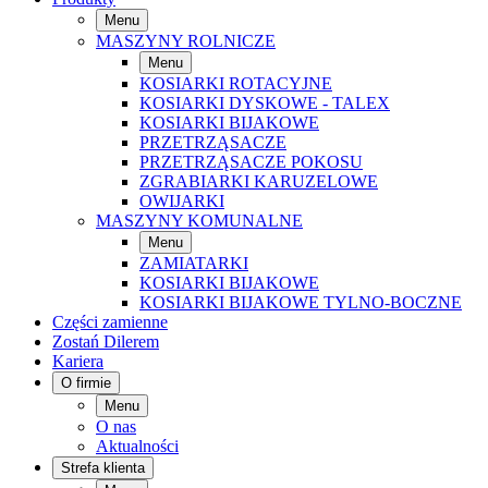
Menu
MASZYNY ROLNICZE
Menu
KOSIARKI ROTACYJNE
KOSIARKI DYSKOWE - TALEX
KOSIARKI BIJAKOWE
PRZETRZĄSACZE
PRZETRZĄSACZE POKOSU
ZGRABIARKI KARUZELOWE
OWIJARKI
MASZYNY KOMUNALNE
Menu
ZAMIATARKI
KOSIARKI BIJAKOWE
KOSIARKI BIJAKOWE TYLNO-BOCZNE
Części zamienne
Zostań Dilerem
Kariera
O firmie
Menu
O nas
Aktualności
Strefa klienta