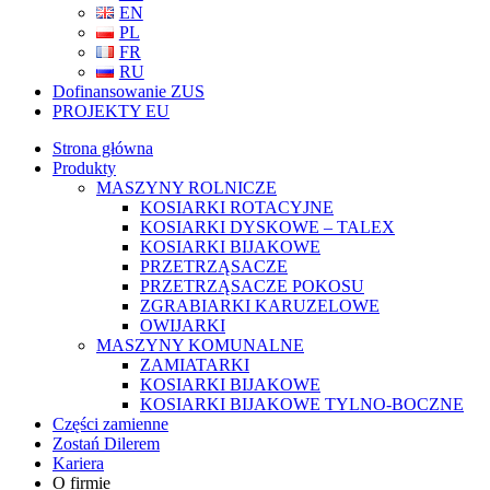
EN
PL
FR
RU
Dofinansowanie ZUS
PROJEKTY EU
Strona główna
Produkty
MASZYNY ROLNICZE
KOSIARKI ROTACYJNE
KOSIARKI DYSKOWE – TALEX
KOSIARKI BIJAKOWE
PRZETRZĄSACZE
PRZETRZĄSACZE POKOSU
ZGRABIARKI KARUZELOWE
OWIJARKI
MASZYNY KOMUNALNE
ZAMIATARKI
KOSIARKI BIJAKOWE
KOSIARKI BIJAKOWE TYLNO-BOCZNE
Części zamienne
Zostań Dilerem
Kariera
O firmie