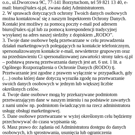
o.o., ul.Dworcowa 9C, 77-141 Borzytuchom, tel 59 821 13 40, e-
mail: biuro@talex-sj.pl, zwana dalej Administratorem.
2. W sprawach dotyczących ochrony Twoich danych osobowych
można kontaktować się z naszym Inspektorem Ochrony Danych.
Kontakt jest możliwy za pomocą poczty e-mail pod adresem
biuro@talex-sj.pl lub za pomocą korespondencji tradycyjnej
wysyłanej na adres naszej siedziby z dopiskiem „RODO”.
3. Twoje dane osobowe będą przetwarzane w celu prowadzenia
działań marketingowych polegających na kontakcie telefonicznym,
spersonalizowanym kontakcie e-mail, newsletterze grupowym oraz
na przedstawieniu Ci spersonalizowanej zawartości strony talex-sj.pl
– podstawą prawną przetwarzania danych jest art. 6 ust. 1 lit. a
Ogólnego Rozporządzenia o Ochronie Danych (RODO) tj.
Przetwarzanie jest zgodne z prawem wyłącznie w przypadkach, gdy
(…) osoba której dane dotyczą wyraziła zgodę na przetwarzanie
swoich danych osobowych w jednym lub większej liczbie
określonych celów.
4. Twoje dane osobowe mogą by przekazywane podmiotom
przetwarzającym dane w naszym imieniu i na podstawie zawartych
z nami umów np. podmiotom świadczącym na rzecz administratora
usługę obsługi marketingowej.
5. Dane osobowe przetwarzane w wyżej określonym celu będziemy
przechowywać do czasu wypisania się.
6. Masz prawo do: żądania od Administratora dostępu do danych
osobowych, ich sprostowania, usunięcia lub ograniczenia