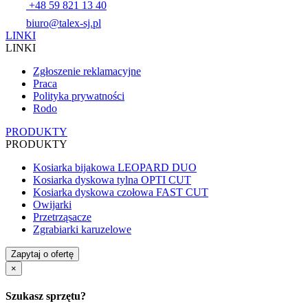
+48 59 821 13 40
biuro@talex-sj.pl
LINKI
LINKI
Zgłoszenie reklamacyjne
Praca
Polityka prywatności
Rodo
PRODUKTY
PRODUKTY
Kosiarka bijakowa LEOPARD DUO
Kosiarka dyskowa tylna OPTI CUT
Kosiarka dyskowa czołowa FAST CUT
Owijarki
Przetrząsacze
Zgrabiarki karuzelowe
Zapytaj o ofertę
×
Szukasz sprzętu?