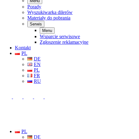
Menu
Porady
Wyszukiwarka dilerów
Materiały do pobrania
Serwis
Menu
Wsparcie serwisowe
Zgłoszenie reklamacyjne
Kontakt
PL
DE
EN
PL
FR
RU
PL
DE