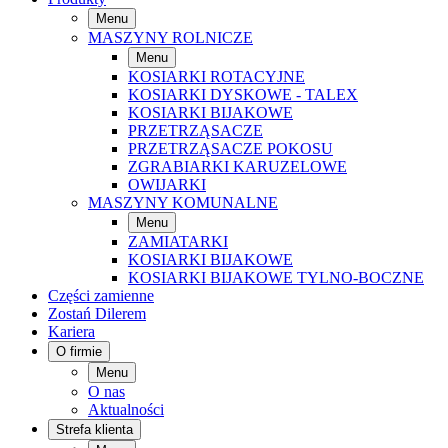
Menu
MASZYNY ROLNICZE
Menu
KOSIARKI ROTACYJNE
KOSIARKI DYSKOWE - TALEX
KOSIARKI BIJAKOWE
PRZETRZĄSACZE
PRZETRZĄSACZE POKOSU
ZGRABIARKI KARUZELOWE
OWIJARKI
MASZYNY KOMUNALNE
Menu
ZAMIATARKI
KOSIARKI BIJAKOWE
KOSIARKI BIJAKOWE TYLNO-BOCZNE
Części zamienne
Zostań Dilerem
Kariera
O firmie
Menu
O nas
Aktualności
Strefa klienta