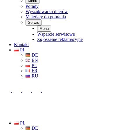
Menu
Porady
Wyszukiwarka dilerów
Materiały do pobrania
Serwis
Menu
Wsparcie serwisowe
Zgłoszenie reklamacyjne
Kontakt
PL
DE
EN
PL
FR
RU
PL
DE