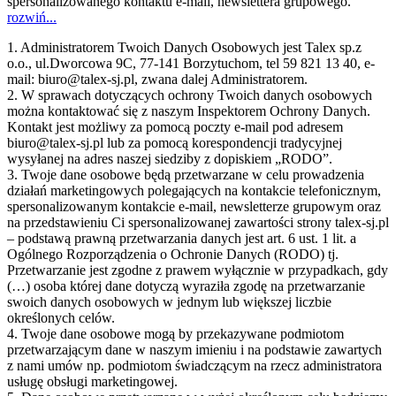
spersonalizowanego kontaktu e-mail, newslettera grupowego.
rozwiń...
1. Administratorem Twoich Danych Osobowych jest Talex sp.z
o.o., ul.Dworcowa 9C, 77-141 Borzytuchom, tel 59 821 13 40, e-
mail: biuro@talex-sj.pl, zwana dalej Administratorem.
2. W sprawach dotyczących ochrony Twoich danych osobowych
można kontaktować się z naszym Inspektorem Ochrony Danych.
Kontakt jest możliwy za pomocą poczty e-mail pod adresem
biuro@talex-sj.pl lub za pomocą korespondencji tradycyjnej
wysyłanej na adres naszej siedziby z dopiskiem „RODO”.
3. Twoje dane osobowe będą przetwarzane w celu prowadzenia
działań marketingowych polegających na kontakcie telefonicznym,
spersonalizowanym kontakcie e-mail, newsletterze grupowym oraz
na przedstawieniu Ci spersonalizowanej zawartości strony talex-sj.pl
– podstawą prawną przetwarzania danych jest art. 6 ust. 1 lit. a
Ogólnego Rozporządzenia o Ochronie Danych (RODO) tj.
Przetwarzanie jest zgodne z prawem wyłącznie w przypadkach, gdy
(…) osoba której dane dotyczą wyraziła zgodę na przetwarzanie
swoich danych osobowych w jednym lub większej liczbie
określonych celów.
4. Twoje dane osobowe mogą by przekazywane podmiotom
przetwarzającym dane w naszym imieniu i na podstawie zawartych
z nami umów np. podmiotom świadczącym na rzecz administratora
usługę obsługi marketingowej.