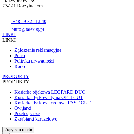
ul. Dworcowa 9C
77-141 Borzytuchom
+48 59 821 13 40
biuro@talex-sj.pl
LINKI
LINKI
Zgłoszenie reklamacyjne
Praca
Polityka prywatności
Rodo
PRODUKTY
PRODUKTY
Kosiarka bijakowa LEOPARD DUO
Kosiarka dyskowa tylna OPTI CUT
Kosiarka dyskowa czołowa FAST CUT
Owijarki
Przetrząsacze
Zgrabiarki karuzelowe
Zapytaj o ofertę