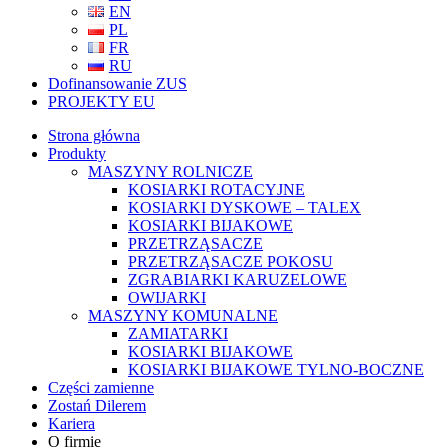
EN
PL
FR
RU
Dofinansowanie ZUS
PROJEKTY EU
Strona główna
Produkty
MASZYNY ROLNICZE
KOSIARKI ROTACYJNE
KOSIARKI DYSKOWE – TALEX
KOSIARKI BIJAKOWE
PRZETRZĄSACZE
PRZETRZĄSACZE POKOSU
ZGRABIARKI KARUZELOWE
OWIJARKI
MASZYNY KOMUNALNE
ZAMIATARKI
KOSIARKI BIJAKOWE
KOSIARKI BIJAKOWE TYLNO-BOCZNE
Części zamienne
Zostań Dilerem
Kariera
O firmie