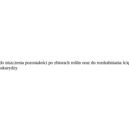
szczenia pozostałości po zbiorach roślin oraz do rozdrabniania ścię
 kukurydzy