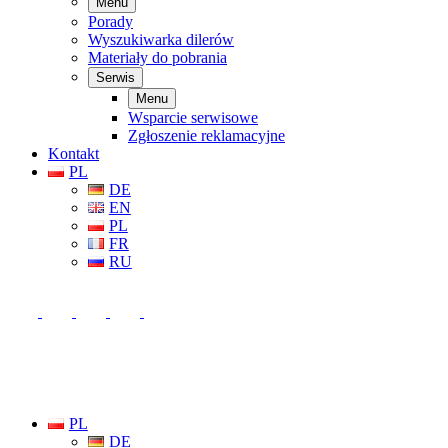
Menu
Porady
Wyszukiwarka dilerów
Materiały do pobrania
Serwis
Menu
Wsparcie serwisowe
Zgłoszenie reklamacyjne
Kontakt
PL
DE
EN
PL
FR
RU
PL
DE