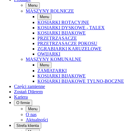
Menu
MASZYNY ROLNICZE
Menu
KOSIARKI ROTACYJNE
KOSIARKI DYSKOWE - TALEX
KOSIARKI BIJAKOWE
PRZETRZĄSACZE
PRZETRZĄSACZE POKOSU
ZGRABIARKI KARUZELOWE
OWIJARKI
MASZYNY KOMUNALNE
Menu
ZAMIATARKI
KOSIARKI BIJAKOWE
KOSIARKI BIJAKOWE TYLNO-BOCZNE
Części zamienne
Zostań Dilerem
Kariera
O firmie
Menu
O nas
Aktualności
Strefa klienta