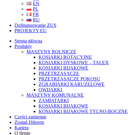
EN
PL
FR
RU
Dofinansowanie ZUS
PROJEKTY EU
Strona główna
Produkty
MASZYNY ROLNICZE
KOSIARKI ROTACYJNE
KOSIARKI DYSKOWE – TALEX
KOSIARKI BIJAKOWE
PRZETRZĄSACZE
PRZETRZĄSACZE POKOSU
ZGRABIARKI KARUZELOWE
OWIJARKI
MASZYNY KOMUNALNE
ZAMIATARKI
KOSIARKI BIJAKOWE
KOSIARKI BIJAKOWE TYLNO-BOCZNE
Części zamienne
Zostań Dilerem
Kariera
O firmie