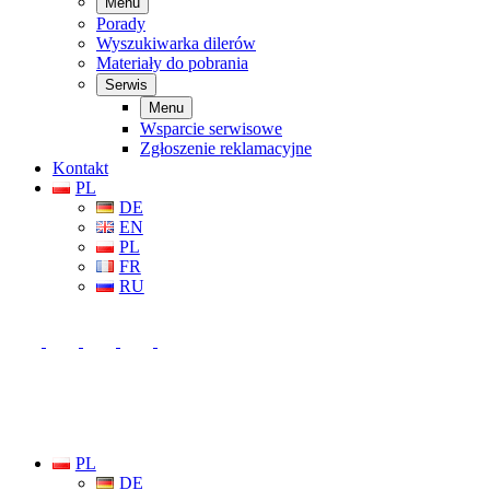
Menu
Porady
Wyszukiwarka dilerów
Materiały do pobrania
Serwis
Menu
Wsparcie serwisowe
Zgłoszenie reklamacyjne
Kontakt
PL
DE
EN
PL
FR
RU
PL
DE