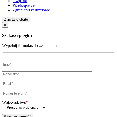
Owijarki
Przetrząsacze
Zgrabiarki karuzelowe
Zapytaj o ofertę
×
Szukasz sprzętu?
Wypełnij formularz i czekaj na maila.
Województwo
*