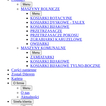
Menu
MASZYNY ROLNICZE
Menu
KOSIARKI ROTACYJNE
KOSIARKI DYSKOWE - TALEX
KOSIARKI BIJAKOWE
PRZETRZĄSACZE
PRZETRZĄSACZE POKOSU
ZGRABIARKI KARUZELOWE
OWIJARKI
MASZYNY KOMUNALNE
Menu
ZAMIATARKI
KOSIARKI BIJAKOWE
KOSIARKI BIJAKOWE TYLNO-BOCZNE
Części zamienne
Zostań Dilerem
Kariera
O firmie
Menu
O nas
Aktualności
Strefa klienta