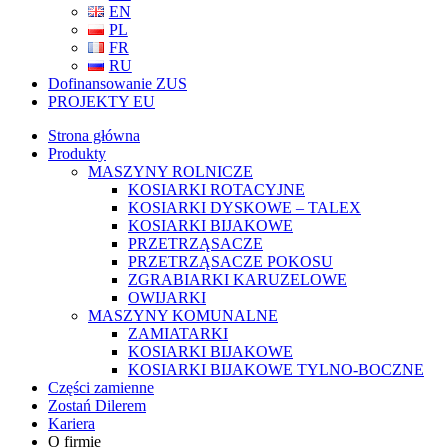
EN
PL
FR
RU
Dofinansowanie ZUS
PROJEKTY EU
Strona główna
Produkty
MASZYNY ROLNICZE
KOSIARKI ROTACYJNE
KOSIARKI DYSKOWE – TALEX
KOSIARKI BIJAKOWE
PRZETRZĄSACZE
PRZETRZĄSACZE POKOSU
ZGRABIARKI KARUZELOWE
OWIJARKI
MASZYNY KOMUNALNE
ZAMIATARKI
KOSIARKI BIJAKOWE
KOSIARKI BIJAKOWE TYLNO-BOCZNE
Części zamienne
Zostań Dilerem
Kariera
O firmie