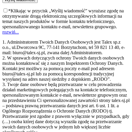
*Klikając w przycisk „Wyślij wiadomość” wyrażasz zgodę na
otrzymywanie drogą elektroniczną szczegółowych informacji na
temat naszych produktów w formie kontaktu telefonicznego,
spersonalizowanego kontaktu e-mail, newslettera grupowego.
rozwiń...
1. Administratorem Twoich Danych Osobowych jest Talex sp.z
o.o., ul.Dworcowa 9C, 77-141 Borzytuchom, tel 59 821 13 40, e-
mail: biuro@talex-sj.pl, zwana dalej Administratorem.
2. W sprawach dotyczących ochrony Twoich danych osobowych
można kontaktować się z naszym Inspektorem Ochrony Danych.
Kontakt jest możliwy za pomocą poczty e-mail pod adresem
biuro@talex-sj.pl lub za pomocą korespondencji tradycyjnej
wysyłanej na adres naszej siedziby z dopiskiem „RODO”.
3. Twoje dane osobowe będą przetwarzane w celu prowadzenia
działań marketingowych polegających na kontakcie telefonicznym,
spersonalizowanym kontakcie e-mail, newsletterze grupowym oraz
na przedstawieniu Ci spersonalizowanej zawartości strony talex-sj.pl
– podstawą prawną przetwarzania danych jest art. 6 ust. 1 lit. a
Ogólnego Rozporządzenia o Ochronie Danych (RODO) tj.
Przetwarzanie jest zgodne z prawem wyłącznie w przypadkach, gdy
(…) osoba której dane dotyczą wyraziła zgodę na przetwarzanie
swoich danych osobowych w jednym lub większej liczbie