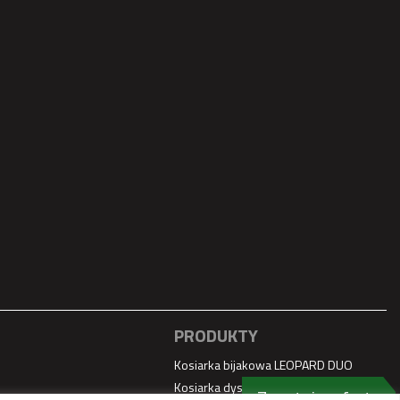
PRODUKTY
Kosiarka bijakowa LEOPARD DUO
Kosiarka dyskowa tylna OPTI CUT
Zapytaj o ofertę