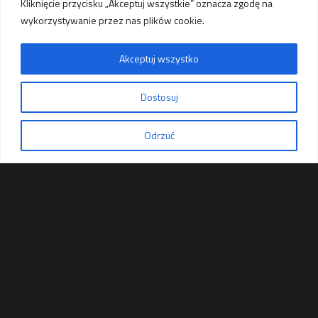
Kliknięcie przycisku „Akceptuj wszystkie” oznacza zgodę na
wykorzystywanie przez nas plików cookie.
Akceptuj wszystko
Zapytaj o ofertę
Dostosuj
Odrzuć