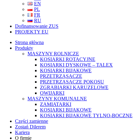
EN
PL
FR
RU
Dofinansowanie ZUS
PROJEKTY EU
Strona główna
Produkty
MASZYNY ROLNICZE
KOSIARKI ROTACYJNE
KOSIARKI DYSKOWE – TALEX
KOSIARKI BIJAKOWE
PRZETRZĄSACZE
PRZETRZĄSACZE POKOSU
ZGRABIARKI KARUZELOWE
OWIJARKI
MASZYNY KOMUNALNE
ZAMIATARKI
KOSIARKI BIJAKOWE
KOSIARKI BIJAKOWE TYLNO-BOCZNE
Części zamienne
Zostań Dilerem
Kariera
O firmie