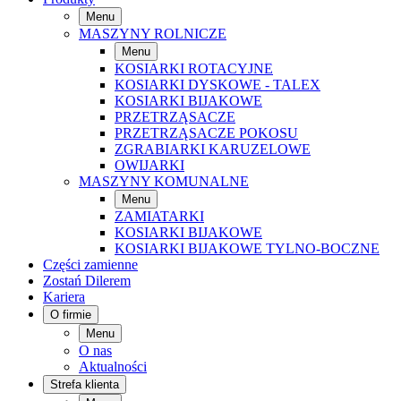
Menu
MASZYNY ROLNICZE
Menu
KOSIARKI ROTACYJNE
KOSIARKI DYSKOWE - TALEX
KOSIARKI BIJAKOWE
PRZETRZĄSACZE
PRZETRZĄSACZE POKOSU
ZGRABIARKI KARUZELOWE
OWIJARKI
MASZYNY KOMUNALNE
Menu
ZAMIATARKI
KOSIARKI BIJAKOWE
KOSIARKI BIJAKOWE TYLNO-BOCZNE
Części zamienne
Zostań Dilerem
Kariera
O firmie
Menu
O nas
Aktualności
Strefa klienta