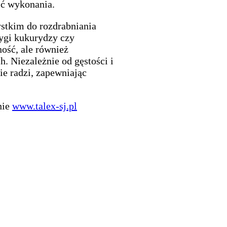
ść wykonania.
stkim do rozdrabniania
dygi kukurydzy czy
ność, ale również
 Niezależnie od gęstości i
ie radzi, zapewniając
nie
www.talex-sj.pl