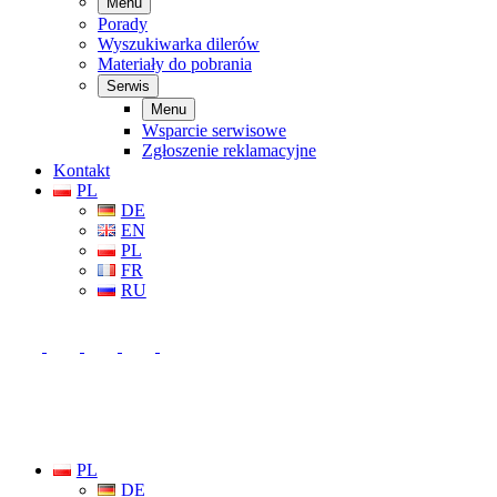
Menu
Porady
Wyszukiwarka dilerów
Materiały do pobrania
Serwis
Menu
Wsparcie serwisowe
Zgłoszenie reklamacyjne
Kontakt
PL
DE
EN
PL
FR
RU
PL
DE