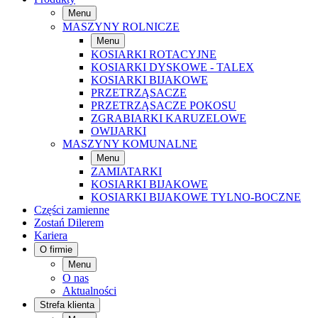
Menu
MASZYNY ROLNICZE
Menu
KOSIARKI ROTACYJNE
KOSIARKI DYSKOWE - TALEX
KOSIARKI BIJAKOWE
PRZETRZĄSACZE
PRZETRZĄSACZE POKOSU
ZGRABIARKI KARUZELOWE
OWIJARKI
MASZYNY KOMUNALNE
Menu
ZAMIATARKI
KOSIARKI BIJAKOWE
KOSIARKI BIJAKOWE TYLNO-BOCZNE
Części zamienne
Zostań Dilerem
Kariera
O firmie
Menu
O nas
Aktualności
Strefa klienta