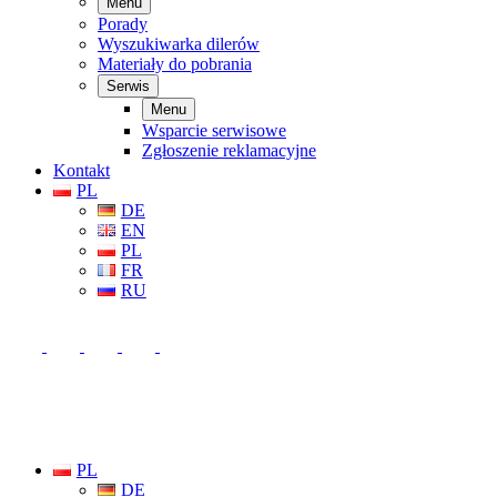
Menu
Porady
Wyszukiwarka dilerów
Materiały do pobrania
Serwis
Menu
Wsparcie serwisowe
Zgłoszenie reklamacyjne
Kontakt
PL
DE
EN
PL
FR
RU
PL
DE