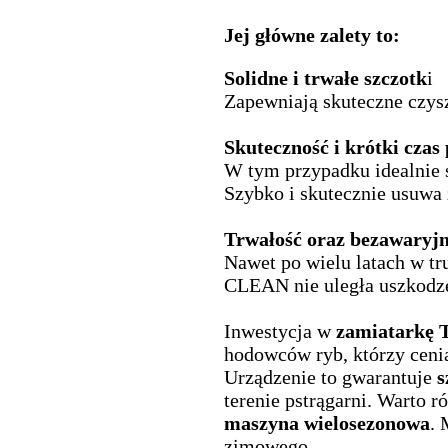
Jej główne zalety to:
Solidne i trwałe szczotk
i
Zapewniają skuteczne czys
Skuteczność i krótki czas
W tym przypadku idealnie s
Szybko i skutecznie usuwa 
Trwałość oraz bezawaryjn
Nawet po wielu latach w t
CLEAN nie uległa uszkodzen
Inwestycja w
zamiatarkę
hodowców ryb, którzy ceni
Urządzenie to gwarantuje
s
terenie pstrągarni.
Warto r
maszyna wielosezonowa
. 
zimowego