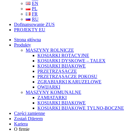
EN
PL
FR
RU
Dofinansowanie ZUS
PROJEKTY EU
Strona główna
Produkty
MASZYNY ROLNICZE
KOSIARKI ROTACYJNE
KOSIARKI DYSKOWE – TALEX
KOSIARKI BIJAKOWE
PRZETRZĄSACZE
PRZETRZĄSACZE POKOSU
ZGRABIARKI KARUZELOWE
OWIJARKI
MASZYNY KOMUNALNE
ZAMIATARKI
KOSIARKI BIJAKOWE
KOSIARKI BIJAKOWE TYLNO-BOCZNE
Części zamienne
Zostań Dilerem
Kariera
O firmie