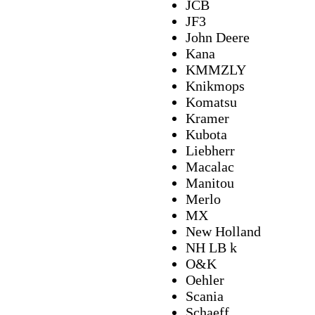
JCB
JF3
John Deere
Kana
KMMZLY
Knikmops
Komatsu
Kramer
Kubota
Liebherr
Macalac
Manitou
Merlo
MX
New Holland
NH LB k
O&K
Oehler
Scan
Schaeff