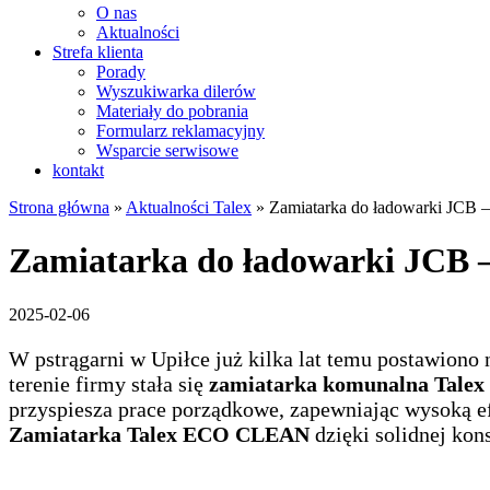
O nas
Aktualności
Strefa klienta
Porady
Wyszukiwarka dilerów
Materiały do pobrania
Formularz reklamacyjny
Wsparcie serwisowe
kontakt
Strona główna
»
Aktualności Talex
»
Zamiatarka do ładowarki JCB 
Zamiatarka do ładowarki JCB 
2025-02-06
W pstrągarni w Upiłce już kilka lat temu postawion
terenie firmy stała się
zamiatarka komunalna Tal
przyspiesza prace porządkowe, zapewniając wysoką ef
Zamiatarka Talex ECO CLEAN
dzięki solidnej kon