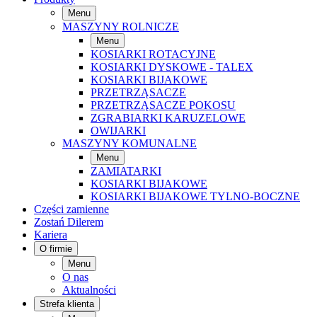
Menu
MASZYNY ROLNICZE
Menu
KOSIARKI ROTACYJNE
KOSIARKI DYSKOWE - TALEX
KOSIARKI BIJAKOWE
PRZETRZĄSACZE
PRZETRZĄSACZE POKOSU
ZGRABIARKI KARUZELOWE
OWIJARKI
MASZYNY KOMUNALNE
Menu
ZAMIATARKI
KOSIARKI BIJAKOWE
KOSIARKI BIJAKOWE TYLNO-BOCZNE
Części zamienne
Zostań Dilerem
Kariera
O firmie
Menu
O nas
Aktualności
Strefa klienta