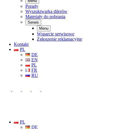
Menu
Porady
Wyszukiwarka dilerów
Materiały do pobrania
Serwis
Menu
Wsparcie serwisowe
Zgłoszenie reklamacyjne
Kontakt
PL
DE
EN
PL
FR
RU
PL
DE