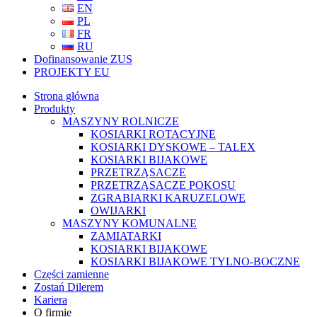
EN
PL
FR
RU
Dofinansowanie ZUS
PROJEKTY EU
Strona główna
Produkty
MASZYNY ROLNICZE
KOSIARKI ROTACYJNE
KOSIARKI DYSKOWE – TALEX
KOSIARKI BIJAKOWE
PRZETRZĄSACZE
PRZETRZĄSACZE POKOSU
ZGRABIARKI KARUZELOWE
OWIJARKI
MASZYNY KOMUNALNE
ZAMIATARKI
KOSIARKI BIJAKOWE
KOSIARKI BIJAKOWE TYLNO-BOCZNE
Części zamienne
Zostań Dilerem
Kariera
O firmie