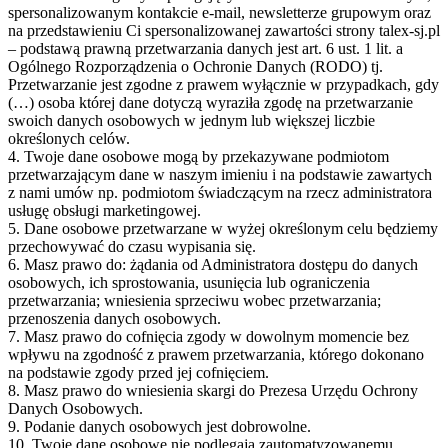
spersonalizowanym kontakcie e-mail, newsletterze grupowym oraz
na przedstawieniu Ci spersonalizowanej zawartości strony talex-sj.pl
– podstawą prawną przetwarzania danych jest art. 6 ust. 1 lit. a
Ogólnego Rozporządzenia o Ochronie Danych (RODO) tj.
Przetwarzanie jest zgodne z prawem wyłącznie w przypadkach, gdy
(…) osoba której dane dotyczą wyraziła zgodę na przetwarzanie
swoich danych osobowych w jednym lub większej liczbie
określonych celów.
4. Twoje dane osobowe mogą by przekazywane podmiotom
przetwarzającym dane w naszym imieniu i na podstawie zawartych
z nami umów np. podmiotom świadczącym na rzecz administratora
usługę obsługi marketingowej.
5. Dane osobowe przetwarzane w wyżej określonym celu będziemy
przechowywać do czasu wypisania się.
6. Masz prawo do: żądania od Administratora dostępu do danych
osobowych, ich sprostowania, usunięcia lub ograniczenia
przetwarzania; wniesienia sprzeciwu wobec przetwarzania;
przenoszenia danych osobowych.
7. Masz prawo do cofnięcia zgody w dowolnym momencie bez
wpływu na zgodność z prawem przetwarzania, którego dokonano
na podstawie zgody przed jej cofnięciem.
8. Masz prawo do wniesienia skargi do Prezesa Urzędu Ochrony
Danych Osobowych.
9. Podanie danych osobowych jest dobrowolne.
10. Twoje dane osobowe nie podlegają zautomatyzowanemu