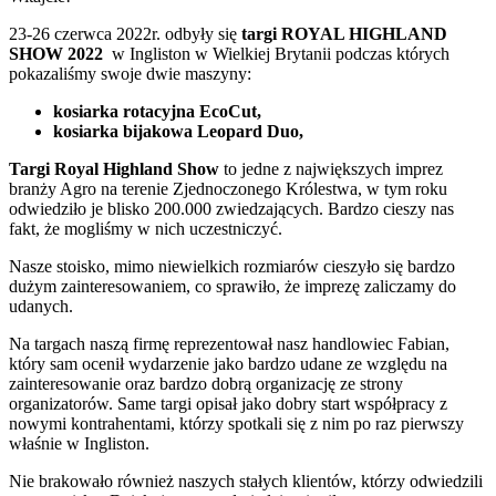
23-26 czerwca 2022r. odbyły się
targi ROYAL HIGHLAND
SHOW 2022
w Ingliston w Wielkiej Brytanii podczas których
pokazaliśmy swoje dwie maszyny:
kosiarka rotacyjna EcoCut,
kosiarka bijakowa Leopard Duo,
Targi Royal Highland Show
to jedne z największych imprez
branży Agro na terenie Zjednoczonego Królestwa, w tym roku
odwiedziło je blisko 200.000 zwiedzających. Bardzo cieszy nas
fakt, że mogliśmy w nich uczestniczyć.
Nasze stoisko, mimo niewielkich rozmiarów cieszyło się bardzo
dużym zainteresowaniem, co sprawiło, że imprezę zaliczamy do
udanych.
Na targach naszą firmę reprezentował nasz handlowiec Fabian,
który sam ocenił wydarzenie jako bardzo udane ze względu na
zainteresowanie oraz bardzo dobrą organizację ze strony
organizatorów. Same targi opisał jako dobry start współpracy z
nowymi kontrahentami, którzy spotkali się z nim po raz pierwszy
właśnie w Ingliston.
Nie brakowało również naszych stałych klientów, którzy odwiedzili