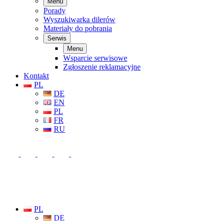
Menu
Porady
Wyszukiwarka dilerów
Materiały do pobrania
Serwis
Menu
Wsparcie serwisowe
Zgłoszenie reklamacyjne
Kontakt
PL
DE
EN
PL
FR
RU
PL
DE