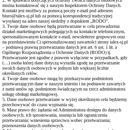
2. W sprawach dotyczących ochrony Twoich danych osobowych
można kontaktować się z naszym Inspektorem Ochrony Danych.
Kontakt jest możliwy za pomocą poczty e-mail pod adresem
biuro@talex-sj.pl lub za pomocą korespondencji tradycyjnej
wysyłanej na adres naszej siedziby z dopiskiem „RODO”.
3. Twoje dane osobowe będą przetwarzane w celu prowadzenia
działań marketingowych polegających na kontakcie telefonicznym,
spersonalizowanym kontakcie e-mail, newsletterze grupowym oraz
na przedstawieniu Ci spersonalizowanej zawartości strony talex-sj.pl
– podstawą prawną przetwarzania danych jest art. 6 ust. 1 lit. a
Ogólnego Rozporządzenia o Ochronie Danych (RODO) tj.
Przetwarzanie jest zgodne z prawem wyłącznie w przypadkach, gdy
(…) osoba której dane dotyczą wyraziła zgodę na przetwarzanie
swoich danych osobowych w jednym lub większej liczbie
określonych celów.
4. Twoje dane osobowe mogą by przekazywane podmiotom
przetwarzającym dane w naszym imieniu i na podstawie zawartych
z nami umów np. podmiotom świadczącym na rzecz administratora
usługę obsługi marketingowej.
5. Dane osobowe przetwarzane w wyżej określonym celu będziemy
przechowywać do czasu wypisania się.
6. Masz prawo do: żądania od Administratora dostępu do danych
osobowych, ich sprostowania, usunięcia lub ograniczenia
przetwarzania; wniesienia sprzeciwu wobec przetwarzania;
przenoszenia danych osobowych.