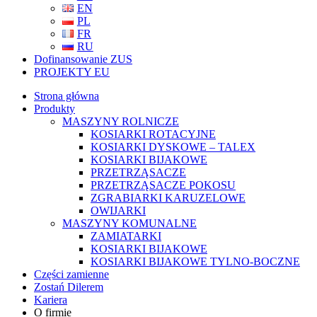
EN
PL
FR
RU
Dofinansowanie ZUS
PROJEKTY EU
Strona główna
Produkty
MASZYNY ROLNICZE
KOSIARKI ROTACYJNE
KOSIARKI DYSKOWE – TALEX
KOSIARKI BIJAKOWE
PRZETRZĄSACZE
PRZETRZĄSACZE POKOSU
ZGRABIARKI KARUZELOWE
OWIJARKI
MASZYNY KOMUNALNE
ZAMIATARKI
KOSIARKI BIJAKOWE
KOSIARKI BIJAKOWE TYLNO-BOCZNE
Części zamienne
Zostań Dilerem
Kariera
O firmie