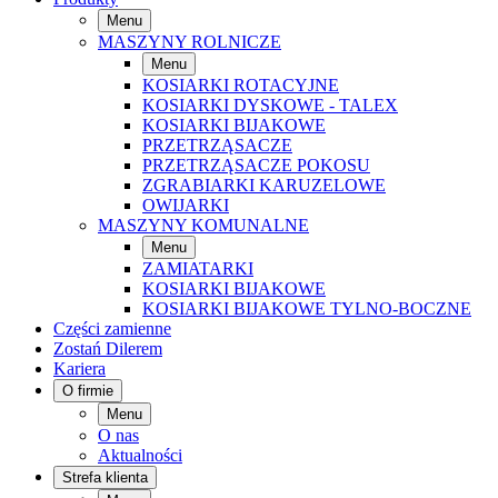
Menu
MASZYNY ROLNICZE
Menu
KOSIARKI ROTACYJNE
KOSIARKI DYSKOWE - TALEX
KOSIARKI BIJAKOWE
PRZETRZĄSACZE
PRZETRZĄSACZE POKOSU
ZGRABIARKI KARUZELOWE
OWIJARKI
MASZYNY KOMUNALNE
Menu
ZAMIATARKI
KOSIARKI BIJAKOWE
KOSIARKI BIJAKOWE TYLNO-BOCZNE
Części zamienne
Zostań Dilerem
Kariera
O firmie
Menu
O nas
Aktualności
Strefa klienta