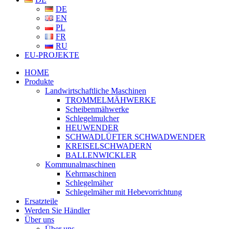
DE
EN
PL
FR
RU
EU-PROJEKTE
HOME
Produkte
Landwirtschaftliche Maschinen
TROMMELMÄHWERKE
Scheibenmähwerke
Schlegelmulcher
HEUWENDER
SCHWADLÜFTER SCHWADWENDER
KREISELSCHWADERN
BALLENWICKLER
Kommunalmaschinen
Kehrmaschinen
Schlegelmäher
Schlegelmäher mit Hebevorrichtung
Ersatzteile
Werden Sie Händler
Über uns
Über uns