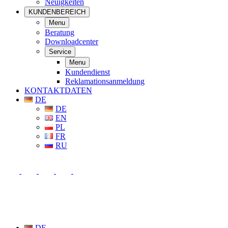
Neuigkeiten
KUNDENBEREICH
Menu
Beratung
Downloadcenter
Service
Menu
Kundendienst
Reklamationsanmeldung
KONTAKTDATEN
DE
DE
EN
PL
FR
RU
DE