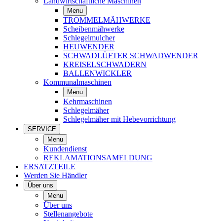
Landwirtschaftliche Maschinen
Menu
TROMMELMÄHWERKE
Scheibenmähwerke
Schlegelmulcher
HEUWENDER
SCHWADLÜFTER SCHWADWENDER
KREISELSCHWADERN
BALLENWICKLER
Kommunalmaschinen
Menu
Kehrmaschinen
Schlegelmäher
Schlegelmäher mit Hebevorrichtung
SERVICE
Menu
Kundendienst
REKLAMATIONSAMELDUNG
ERSATZTEILE
Werden Sie Händler
Über uns
Menu
Über uns
Stellenangebote