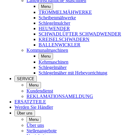
Landwirtschaftliche Maschinen
Menu
TROMMELMÄHWERKE
Scheibenmähwerke
Schlegelmulcher
HEUWENDER
SCHWADLÜFTER SCHWADWENDER
KREISELSCHWADERN
BALLENWICKLER
Kommunalmaschinen
Menu
Kehrmaschinen
Schlegelmäher
Schlegelmäher mit Hebevorrichtung
SERVICE
Menu
Kundendienst
REKLAMATIONSAMELDUNG
ERSATZTEILE
Werden Sie Händler
Über uns
Menu
Über uns
Stellenangebote