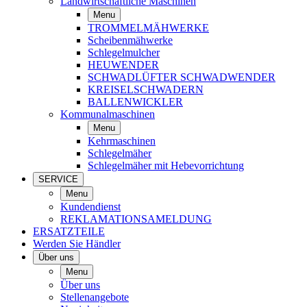
Landwirtschaftliche Maschinen
Menu
TROMMELMÄHWERKE
Scheibenmähwerke
Schlegelmulcher
HEUWENDER
SCHWADLÜFTER SCHWADWENDER
KREISELSCHWADERN
BALLENWICKLER
Kommunalmaschinen
Menu
Kehrmaschinen
Schlegelmäher
Schlegelmäher mit Hebevorrichtung
SERVICE
Menu
Kundendienst
REKLAMATIONSAMELDUNG
ERSATZTEILE
Werden Sie Händler
Über uns
Menu
Über uns
Stellenangebote