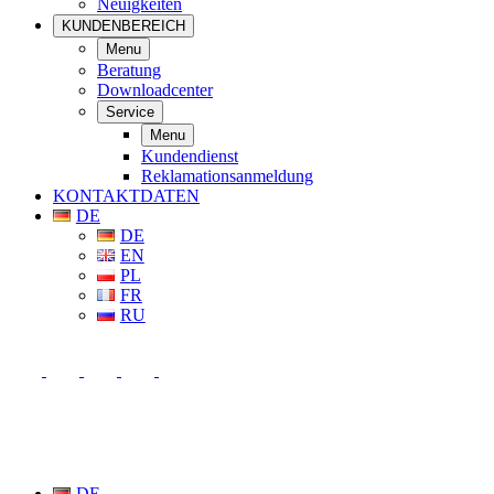
Neuigkeiten
KUNDENBEREICH
Menu
Beratung
Downloadcenter
Service
Menu
Kundendienst
Reklamationsanmeldung
KONTAKTDATEN
DE
DE
EN
PL
FR
RU
DE