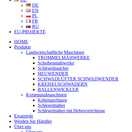
DE
EN
PL
FR
RU
EU-PROJEKTE
HOME
Produkte
Landwirtschaftliche Maschinen
TROMMELMÄHWERKE
Scheibenmähwerke
Schlegelmulcher
HEUWENDER
SCHWADLÜFTER SCHWADWENDER
KREISELSCHWADERN
BALLENWICKLER
Kommunalmaschinen
Kehrmaschinen
Schlegelmäher
Schlegelmäher mit Hebevorrichtung
Ersatzteile
Werden Sie Händler
Über uns
Über uns