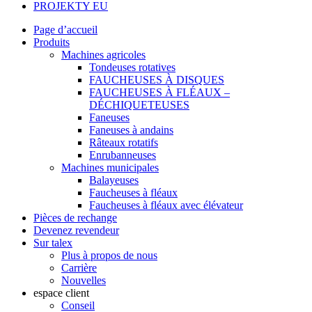
PROJEKTY EU
Page d’accueil
Produits
Machines agricoles
Tondeuses rotatives
FAUCHEUSES À DISQUES
FAUCHEUSES À FLÉAUX –
DÉCHIQUETEUSES
Faneuses
Faneuses à andains
Râteaux rotatifs
Enrubanneuses
Machines municipales
Balayeuses
Faucheuses à fléaux
Faucheuses à fléaux avec élévateur
Pièces de rechange
Devenez revendeur
Sur talex
Plus à propos de nous
Carrière
Nouvelles
espace client
Conseil