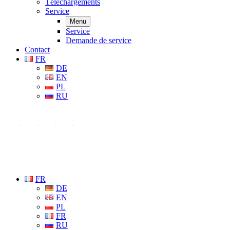
Téléchargements
Service
Menu
Service
Demande de service
Contact
FR
DE
EN
PL
RU
FR
DE
EN
PL
FR
RU