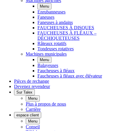
Machines agricoles
Menu
Enrubanneuses
Faneuses
Faneuses à andains
FAUCHEUSES À DISQUES
FAUCHEUSES À FLÉAUX –
DÉCHIQUETEUSES
Râteaux rotatifs
Tondeuses rotatives
Machines municipales
Menu
Balayeuses
Faucheuses à fléaux
Faucheuses à fléaux avec élévateur
Pièces de rechange
Devenez revendeur
Sur Talex
Menu
Plus à propos de nous
Carrière
espace client
Menu
Conseil