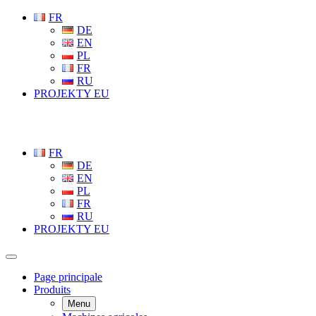
FR
DE
EN
PL
FR
RU
PROJEKTY EU
FR
DE
EN
PL
FR
RU
PROJEKTY EU
Page principale
Produits
Menu