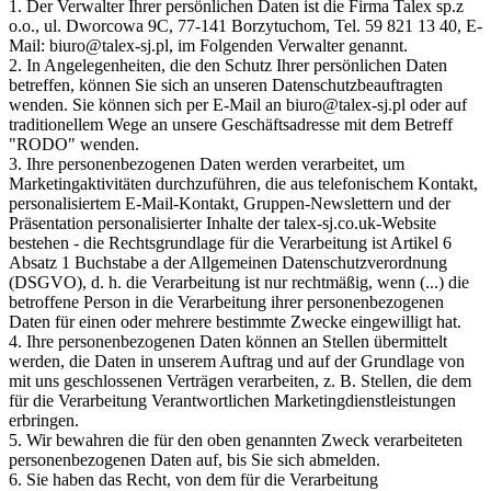
1. Der Verwalter Ihrer persönlichen Daten ist die Firma Talex sp.z
o.o., ul. Dworcowa 9C, 77-141 Borzytuchom, Tel. 59 821 13 40, E-
Mail: biuro@talex-sj.pl, im Folgenden Verwalter genannt.
2. In Angelegenheiten, die den Schutz Ihrer persönlichen Daten
betreffen, können Sie sich an unseren Datenschutzbeauftragten
wenden. Sie können sich per E-Mail an biuro@talex-sj.pl oder auf
traditionellem Wege an unsere Geschäftsadresse mit dem Betreff
"RODO" wenden.
3. Ihre personenbezogenen Daten werden verarbeitet, um
Marketingaktivitäten durchzuführen, die aus telefonischem Kontakt,
personalisiertem E-Mail-Kontakt, Gruppen-Newslettern und der
Präsentation personalisierter Inhalte der talex-sj.co.uk-Website
bestehen - die Rechtsgrundlage für die Verarbeitung ist Artikel 6
Absatz 1 Buchstabe a der Allgemeinen Datenschutzverordnung
(DSGVO), d. h. die Verarbeitung ist nur rechtmäßig, wenn (...) die
betroffene Person in die Verarbeitung ihrer personenbezogenen
Daten für einen oder mehrere bestimmte Zwecke eingewilligt hat.
4. Ihre personenbezogenen Daten können an Stellen übermittelt
werden, die Daten in unserem Auftrag und auf der Grundlage von
mit uns geschlossenen Verträgen verarbeiten, z. B. Stellen, die dem
für die Verarbeitung Verantwortlichen Marketingdienstleistungen
erbringen.
5. Wir bewahren die für den oben genannten Zweck verarbeiteten
personenbezogenen Daten auf, bis Sie sich abmelden.
6. Sie haben das Recht, von dem für die Verarbeitung