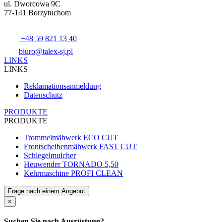
ul. Dworcowa 9C
77-141 Borzytuchom
+48 59 821 13 40
biuro@talex-sj.pl
LINKS
LINKS
Reklamationsanmeldung
Datenschutz
PRODUKTE
PRODUKTE
Trommelmähwerk ECO CUT
Frontscheibenmähwerk FAST CUT
Schlegelmulcher
Heuwender TORNADO 5,50
Kehrmaschine PROFI CLEAN
Frage nach einem Angebot
×
Suchen Sie nach Ausrüstung?