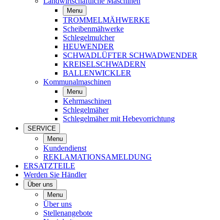
Landwirtschaftliche Maschinen
Menu
TROMMELMÄHWERKE
Scheibenmähwerke
Schlegelmulcher
HEUWENDER
SCHWADLÜFTER SCHWADWENDER
KREISELSCHWADERN
BALLENWICKLER
Kommunalmaschinen
Menu
Kehrmaschinen
Schlegelmäher
Schlegelmäher mit Hebevorrichtung
SERVICE
Menu
Kundendienst
REKLAMATIONSAMELDUNG
ERSATZTEILE
Werden Sie Händler
Über uns
Menu
Über uns
Stellenangebote