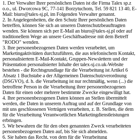
1. Der Verwalter Ihrer persönlichen Daten ist die Firma Talex sp.z
o.o., ul. Dworcowa 9C, 77-141 Borzytuchom, Tel. 59 821 13 40, E-
Mail: biuro@talex-sj.pl, im Folgenden Verwalter genannt.
2. In Angelegenheiten, die den Schutz Ihrer persönlichen Daten
betreffen, können Sie sich an unseren Datenschutzbeauftragten
wenden. Sie können sich per E-Mail an biuro@talex-sj.pl oder auf
traditionellem Wege an unsere Geschäftsadresse mit dem Betreff
"RODO" wenden.
3. Ihre personenbezogenen Daten werden verarbeitet, um
Marketingaktivitäten durchzuführen, die aus telefonischem Kontakt,
personalisiertem E-Mail-Kontakt, Gruppen-Newslettern und der
Präsentation personalisierter Inhalte der talex-sj.co.uk-Website
bestehen - die Rechtsgrundlage für die Verarbeitung ist Artikel 6
Absatz 1 Buchstabe a der Allgemeinen Datenschutzverordnung
(DSGVO), d. h. die Verarbeitung ist nur rechtmäßig, wenn (...) die
betroffene Person in die Verarbeitung ihrer personenbezogenen
Daten für einen oder mehrere bestimmte Zwecke eingewilligt hat.
4. Ihre personenbezogenen Daten können an Stellen übermittelt
werden, die Daten in unserem Auftrag und auf der Grundlage von
mit uns geschlossenen Verträgen verarbeiten, z. B. Stellen, die dem
für die Verarbeitung Verantwortlichen Marketingdienstleistungen
erbringen.
5. Wir bewahren die für den oben genannten Zweck verarbeiteten
personenbezogenen Daten auf, bis Sie sich abmelden.
6. Sie haben das Recht, von dem für die Verarbeitung