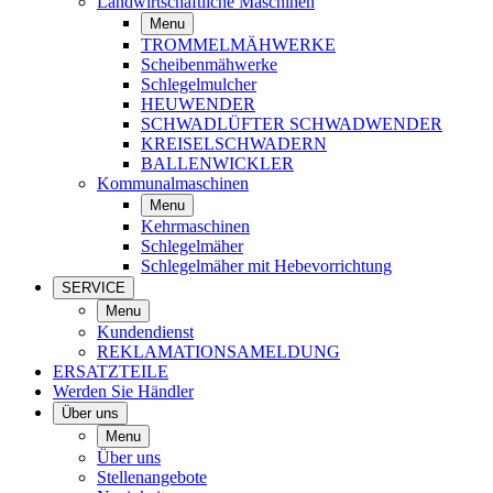
Landwirtschaftliche Maschinen
Menu
TROMMELMÄHWERKE
Scheibenmähwerke
Schlegelmulcher
HEUWENDER
SCHWADLÜFTER SCHWADWENDER
KREISELSCHWADERN
BALLENWICKLER
Kommunalmaschinen
Menu
Kehrmaschinen
Schlegelmäher
Schlegelmäher mit Hebevorrichtung
SERVICE
Menu
Kundendienst
REKLAMATIONSAMELDUNG
ERSATZTEILE
Werden Sie Händler
Über uns
Menu
Über uns
Stellenangebote