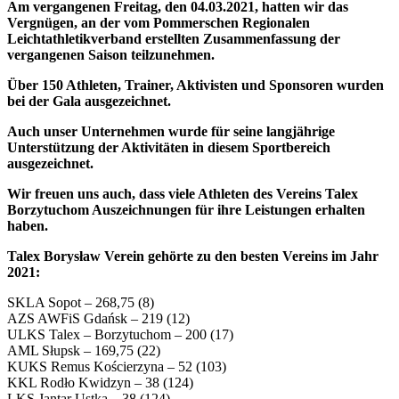
Am vergangenen Freitag, den 04.03.2021, hatten wir das
Vergnügen, an der vom Pommerschen Regionalen
Leichtathletikverband erstellten Zusammenfassung der
vergangenen Saison teilzunehmen.
Über 150 Athleten, Trainer, Aktivisten und Sponsoren wurden
bei der Gala ausgezeichnet.
Auch unser Unternehmen wurde für seine langjährige
Unterstützung der Aktivitäten in diesem Sportbereich
ausgezeichnet.
Wir freuen uns auch, dass viele Athleten des Vereins Talex
Borzytuchom Auszeichnungen für ihre Leistungen erhalten
haben.
Talex Borysław Verein gehörte zu den besten Vereins im Jahr
2021:
SKLA Sopot – 268,75 (8)
AZS AWFiS Gdańsk – 219 (12)
ULKS Talex – Borzytuchom – 200 (17)
AML Słupsk – 169,75 (22)
KUKS Remus Kościerzyna – 52 (103)
KKL Rodło Kwidzyn – 38 (124)
LKS Jantar Ustka – 38 (124)