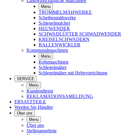
Landwirtschaftliche Maschinen
Menu
TROMMELMÄHWERKE
Scheibenmähwerke
Schlegelmulcher
HEUWENDER
SCHWADLÜFTER SCHWADWENDER
KREISELSCHWADERN
BALLENWICKLER
Kommunalmaschinen
Menu
Kehrmaschinen
Schlegelmäher
Schlegelmäher mit Hebevorrichtung
SERVICE
Menu
Kundendienst
REKLAMATIONSAMELDUNG
ERSATZTEILE
Werden Sie Händler
Über uns
Menu
Über uns
Stellenangebote