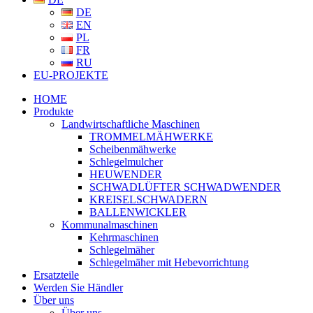
DE
EN
PL
FR
RU
EU-PROJEKTE
HOME
Produkte
Landwirtschaftliche Maschinen
TROMMELMÄHWERKE
Scheibenmähwerke
Schlegelmulcher
HEUWENDER
SCHWADLÜFTER SCHWADWENDER
KREISELSCHWADERN
BALLENWICKLER
Kommunalmaschinen
Kehrmaschinen
Schlegelmäher
Schlegelmäher mit Hebevorrichtung
Ersatzteile
Werden Sie Händler
Über uns
Über uns