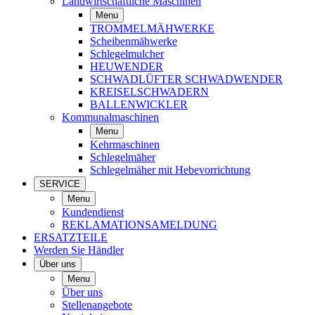
Landwirtschaftliche Maschinen
Menu
TROMMELMÄHWERKE
Scheibenmähwerke
Schlegelmulcher
HEUWENDER
SCHWADLÜFTER SCHWADWENDER
KREISELSCHWADERN
BALLENWICKLER
Kommunalmaschinen
Menu
Kehrmaschinen
Schlegelmäher
Schlegelmäher mit Hebevorrichtung
SERVICE
Menu
Kundendienst
REKLAMATIONSAMELDUNG
ERSATZTEILE
Werden Sie Händler
Über uns
Menu
Über uns
Stellenangebote