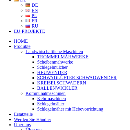
DE
EN
PL
FR
RU
EU-PROJEKTE
HOME
Produkte
Landwirtschaftliche Maschinen
TROMMELMÄHWERKE
Scheibenmähwerke
Schlegelmulcher
HEUWENDER
SCHWADLÜFTER SCHWADWENDER
KREISELSCHWADERN
BALLENWICKLER
Kommunalmaschinen
Kehrmaschinen
Schlegelmäher
Schlegelmäher mit Hebevorrichtung
Ersatzteile
Werden Sie Händler
Über uns
Über uns