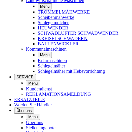
Landwirtschaftliche Maschinen
Menu
TROMMELMÄHWERKE
Scheibenmähwerke
Schlegelmulcher
HEUWENDER
SCHWADLÜFTER SCHWADWENDER
KREISELSCHWADERN
BALLENWICKLER
Kommunalmaschinen
Menu
Kehrmaschinen
Schlegelmäher
Schlegelmäher mit Hebevorrichtung
SERVICE
Menu
Kundendienst
REKLAMATIONSAMELDUNG
ERSATZTEILE
Werden Sie Händler
Über uns
Menu
Über uns
Stellenangebote