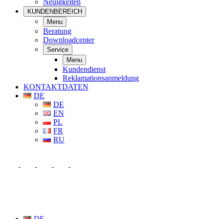
Neuigkeiten
KUNDENBEREICH
Menu
Beratung
Downloadcenter
Service
Menu
Kundendienst
Reklamationsanmeldung
KONTAKTDATEN
DE
DE
EN
PL
FR
RU
DE