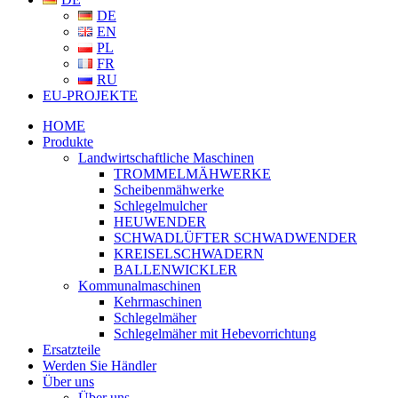
DE
EN
PL
FR
RU
EU-PROJEKTE
HOME
Produkte
Landwirtschaftliche Maschinen
TROMMELMÄHWERKE
Scheibenmähwerke
Schlegelmulcher
HEUWENDER
SCHWADLÜFTER SCHWADWENDER
KREISELSCHWADERN
BALLENWICKLER
Kommunalmaschinen
Kehrmaschinen
Schlegelmäher
Schlegelmäher mit Hebevorrichtung
Ersatzteile
Werden Sie Händler
Über uns
Über uns