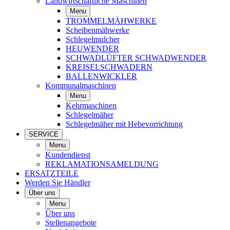
Landwirtschaftliche Maschinen
Menu
TROMMELMÄHWERKE
Scheibenmähwerke
Schlegelmulcher
HEUWENDER
SCHWADLÜFTER SCHWADWENDER
KREISELSCHWADERN
BALLENWICKLER
Kommunalmaschinen
Menu
Kehrmaschinen
Schlegelmäher
Schlegelmäher mit Hebevorrichtung
SERVICE
Menu
Kundendienst
REKLAMATIONSAMELDUNG
ERSATZTEILE
Werden Sie Händler
Über uns
Menu
Über uns
Stellenangebote