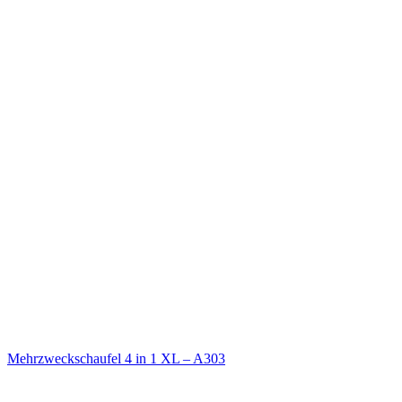
Mehrzweckschaufel 4 in 1 XL – A303