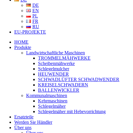
DE
EN
PL
FR
RU
EU-PROJEKTE
HOME
Produkte
Landwirtschaftliche Maschinen
TROMMELMÄHWERKE
Scheibenmähwerke
Schlegelmulcher
HEUWENDER
SCHWADLÜFTER SCHWADWENDER
KREISELSCHWADERN
BALLENWICKLER
Kommunalmaschinen
Kehrmaschinen
Schlegelmäher
Schlegelmäher mit Hebevorrichtung
Ersatzteile
Werden Sie Händler
Über uns
Über uns