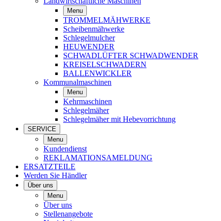
Landwirtschaftliche Maschinen
Menu
TROMMELMÄHWERKE
Scheibenmähwerke
Schlegelmulcher
HEUWENDER
SCHWADLÜFTER SCHWADWENDER
KREISELSCHWADERN
BALLENWICKLER
Kommunalmaschinen
Menu
Kehrmaschinen
Schlegelmäher
Schlegelmäher mit Hebevorrichtung
SERVICE
Menu
Kundendienst
REKLAMATIONSAMELDUNG
ERSATZTEILE
Werden Sie Händler
Über uns
Menu
Über uns
Stellenangebote